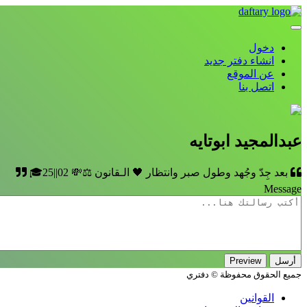
دخول
انشاء دفتر جديد
عن الموقع
اتصل بنا
عبدالمجيد ابوتايه
بعد جِدّ وجُهد وطول صبر وانتظار 🖤 الـقانون ⚖️💸 02||25🎓
Message
جميع الحقوق محفوظة © دفتري
القوانين