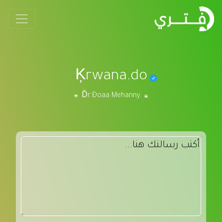
Ķrwana.do
Ďr.Ðoaa Mehanny