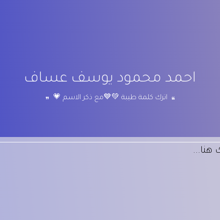
احمد محمود يوسف عساف
اترك كلمة طيبة 💚💙مع ذكر الاسم 💗