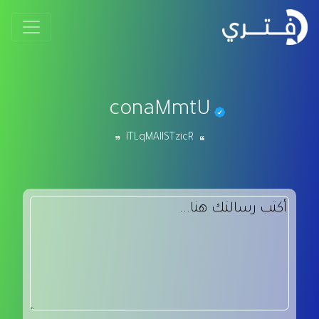
conaMmtU
lTLqMAllSTzicR