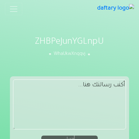
ZHBPeJunYGLnpU
WhaUkwXnqqvj