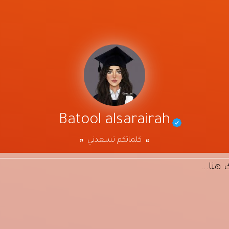
Batool alsarairah
كلماتكم تسعدني