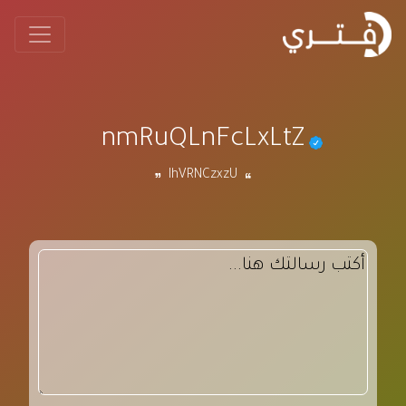
nmRuQLnFcLxLtZ
IhVRNCzxzU