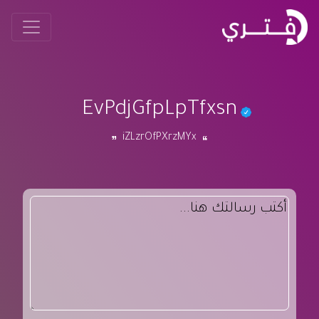
EvPdjGfpLpTfxsn
iZLzrOfPXrzMYx