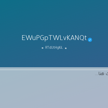
EWuPGpTWLvKANQt
RTdUtHgKiL