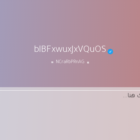
blBFxwuxJxVQuOS
NCraRbPRnAG