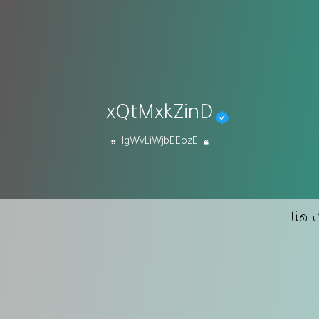
xQtMxkZinD
lgWvLiWjbEEozE