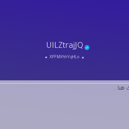
UILZtrajJQ
XPFMVhhYqHLo