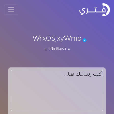
WrxOSJxyWmb
qNmRknsn