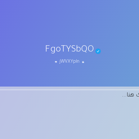
FgoTYSbQO
jWVXYpIn