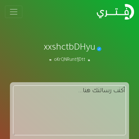
xxshctbDHyu
oKrQNRuntfJDtt