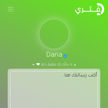
Dana
لا ينالُكِ إلا عظيمُ حظٍ ❤️