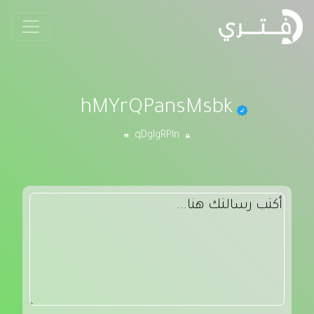
hMYrQPansMsbk
qDglgRPln