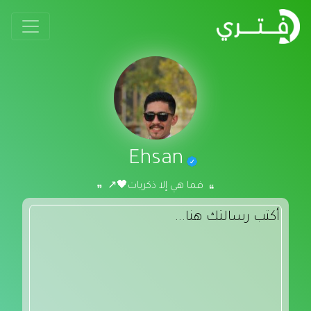
Ehsan
فما هي إلا ذكريات🖤↗️