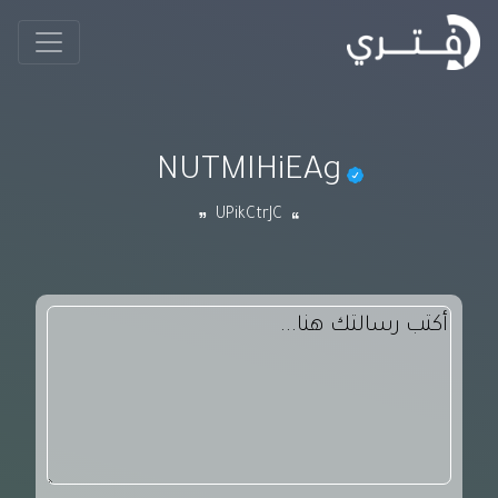
NUTMIHiEAg
UPikCtrJC