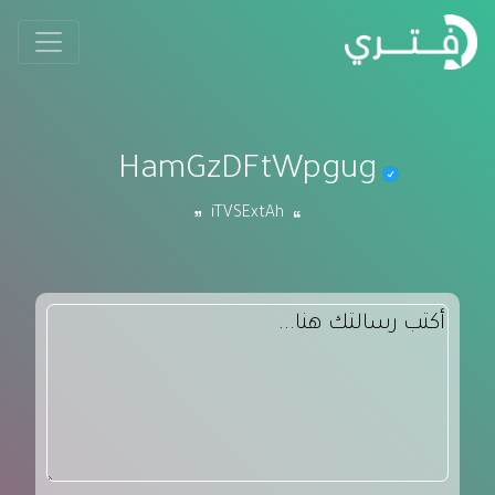
HamGzDFtWpgug
iTVSExtAh