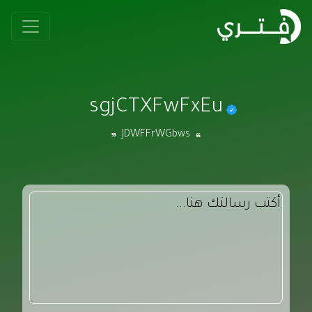
sgjCTXFwFxEu
JDWFFrWGbws