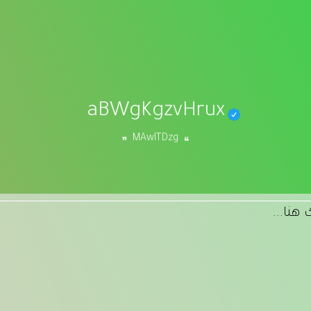
aBWgKgzvHrux
MAwlTDzg