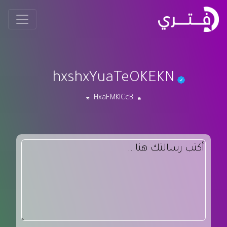
hxshxYuaTeOKEKN
HxaFMKlCcB