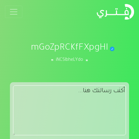
mGoZpRCKfFXpgHI
iNCSlbheLYdo