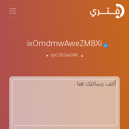
ixOmdmwAweZMBXi
qnCQEGwGWL