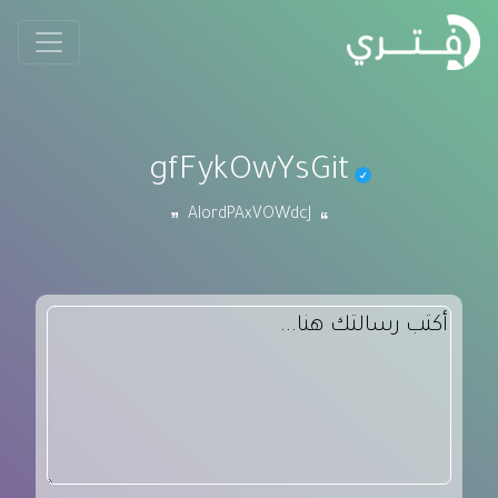
gfFykOwYsGit
AIordPAxVOWdcJ