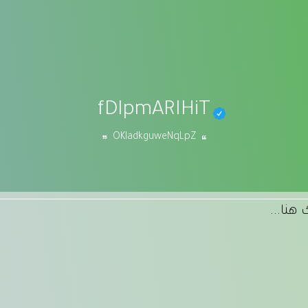
fDIpmARIHiT
OKladkguweNqLpZ