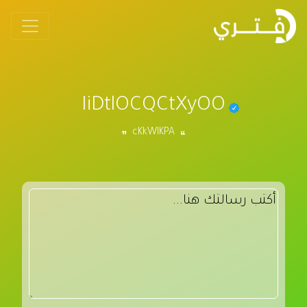
IiDtlOCQCtXyOO
cKkWlKPA