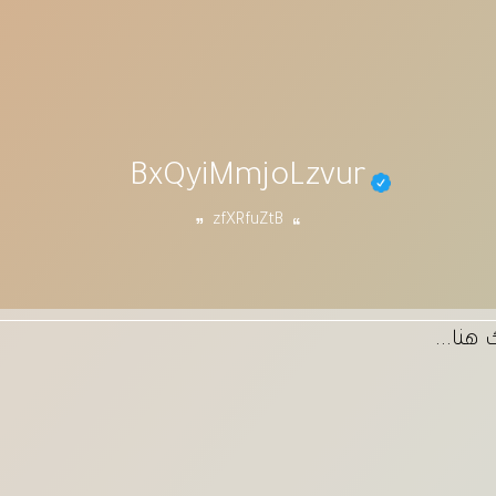
BxQyiMmjoLzvur
zfXRfuZtB