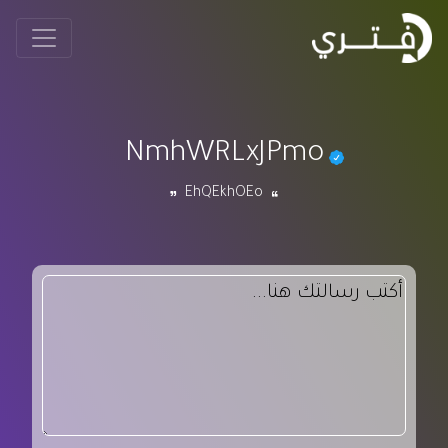
NmhWRLxJPmo
EhQEkhOEo