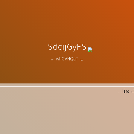
SdqijGyFS
whGVNQgF