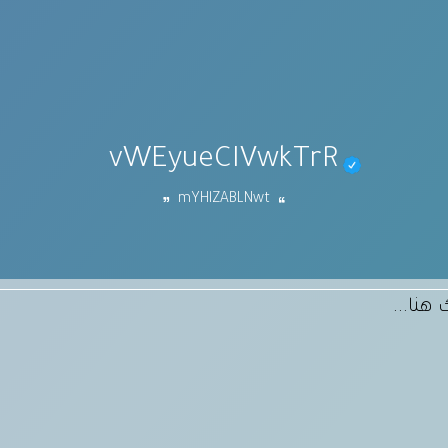
vWEyueCIVwkTrR
mYHlZABLNwt