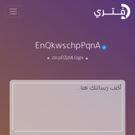
EnQkwschpPqnA
zzcpDZjddLGgpi