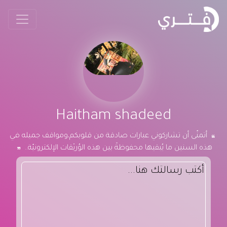
Haitham shadeed
أتمنّى أن تشاركوني عبارات صادقة من قلوبكم،ومواقف جميله في
هذه السنين ما يُبقيها محفوظةً بين هذه الوُريْقات الإلكترونيّة..