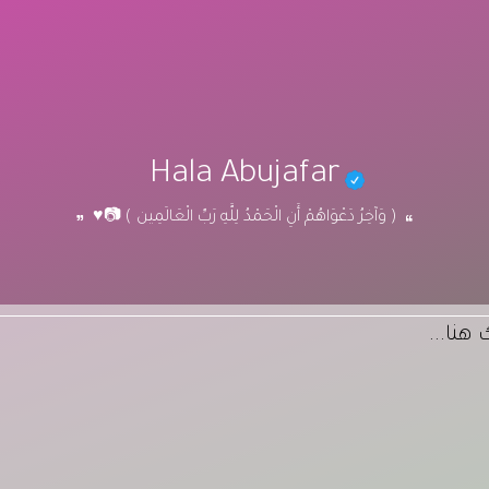
Hala Abujafar
‏‎( وَآخِرُ دَعْوَاهُمْ أَنِ الْحَمْدُ لِلَّهِ رَبِّ الْعَالَمِين ) 📷♥️