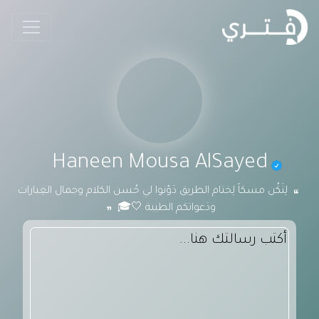
Haneen Mousa AlSayed
لِتَكُن مسكاً لِختام الطريق دَوّنوا لي حُسن الكلام وجمال العِبارات
ودَعواتكم الطيبة 🤍🎓