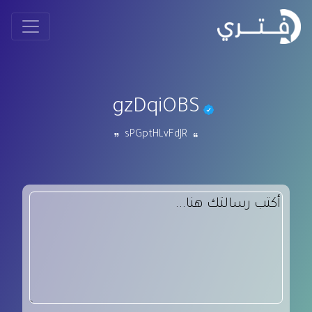
gzDqiOBS
sPGptHLvFdJR