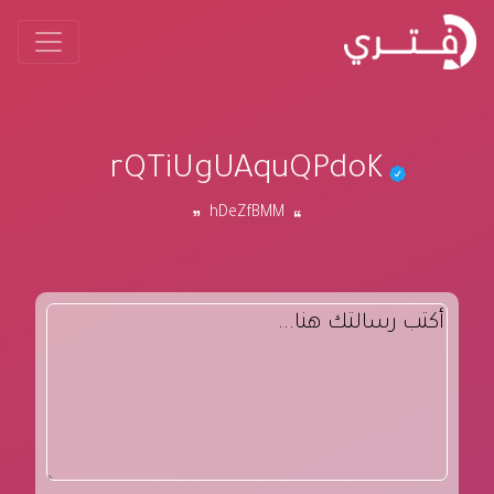
rQTiUgUAquQPdoK
hDeZfBMM