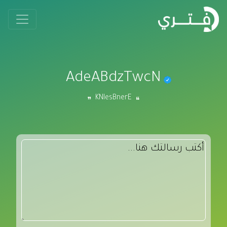
AdeABdzTwcN
KNIesBnerE