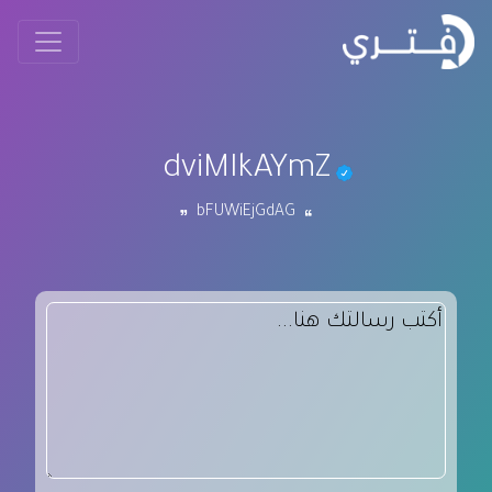
dviMIkAYmZ
bFUWiEjGdAG