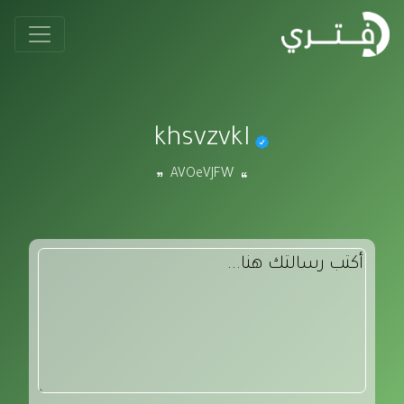
khsvzvkI
AVOeVJFW