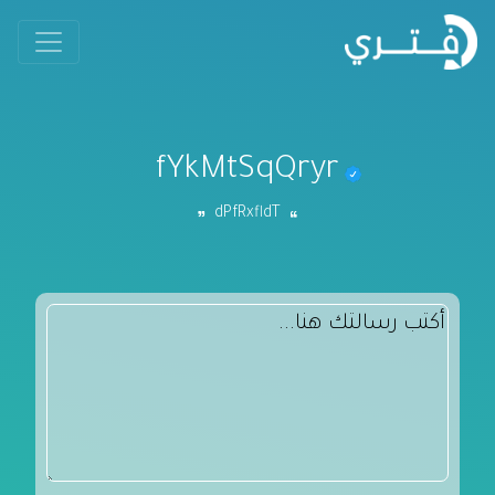
fYkMtSqQryr
dPfRxfldT