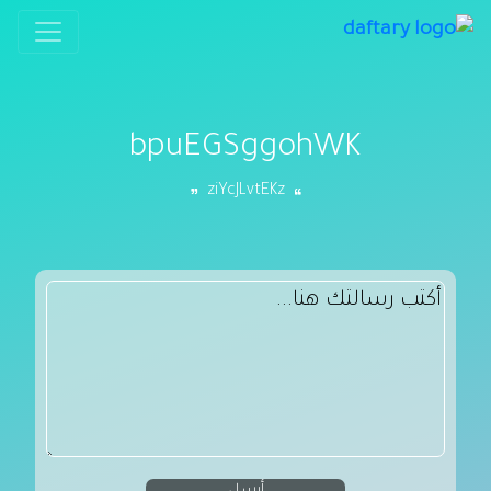
bpuEGSggohWK
ziYcJLvtEKz