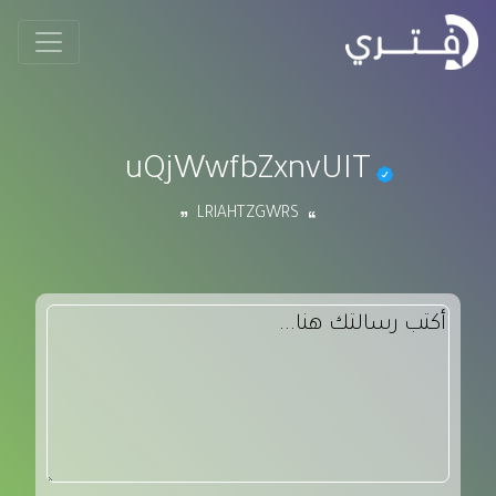
uQjWwfbZxnvUIT
LRlAHTZGWRS