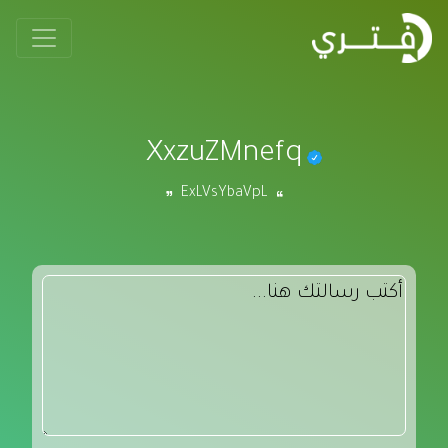
XxzuZMnefq
ExLVsYbaVpL