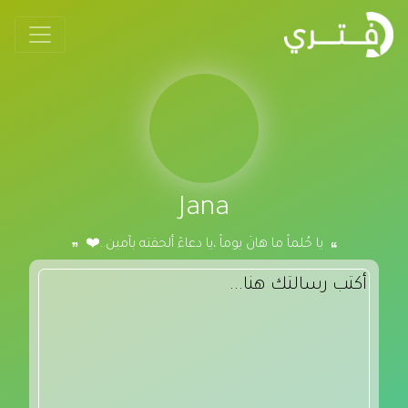
Jana
يا حُلماً ما هانَ يوماً ،يا دعاءً ألحقته بآمين..❤️