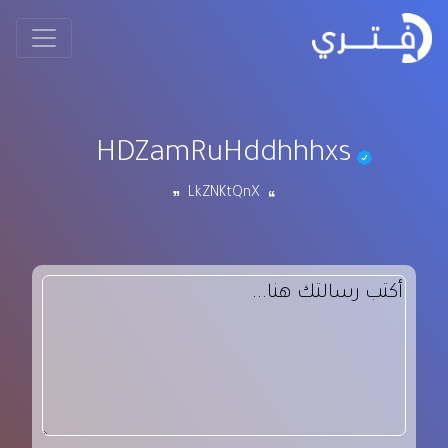
HDZamRuHddhhhxs
LkZNKtQnX