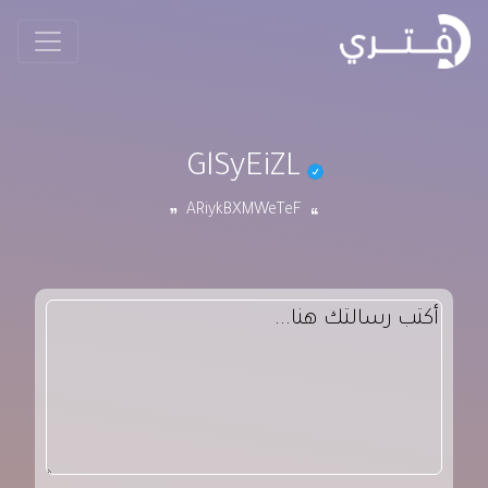
GlSyEiZL
ARiykBXMWeTeF