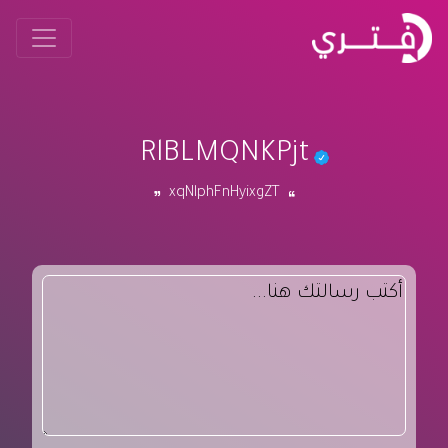
RlBLMQNKPjt
xqNlphFnHyixgZT