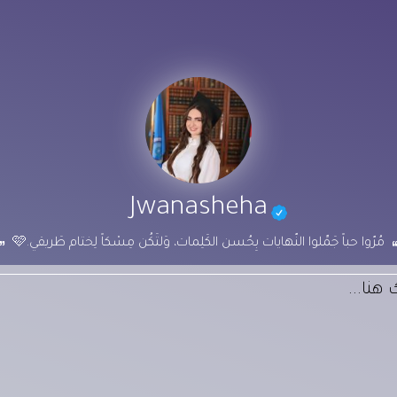
Jwanasheha
مُرّوا حباً جَمِّلوا النّهايات بِحُسن الكَلِمات، وَلتَكُن مِسْكاً لِختام طَريقي.🩷